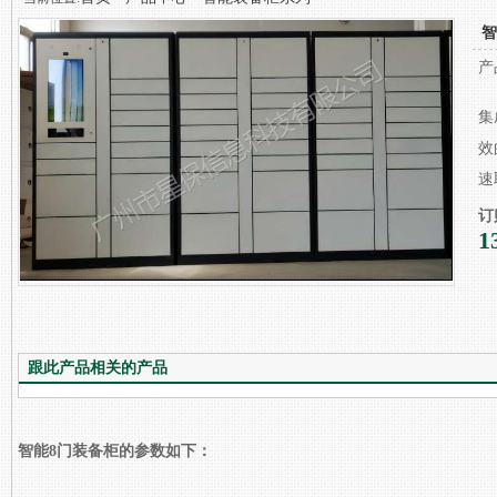
智
产
集
效
速
订
1
跟此产品相关的产品
智能8门装备柜的参数如下：