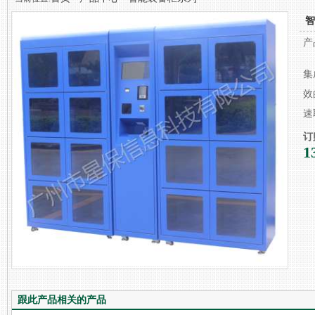
智
产
集
效
速
订
1
跟此产品相关的产品