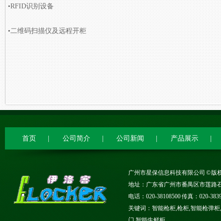
•
RFID识别设备
•
二维码扫描仪及远程开柜
首页
|
公司简介
|
公司新闻
|
产品展示
|
广州市星保信息科技有限公司 © 版权所有
地址：广东省广州市番禺区市莲路石碁
电话：020-38108500 传真：020-
关键词：智能枪柜,枪柜,智能枪弹柜,
门,智能生鲜柜