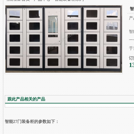
智
产
智
一
于
订
1
跟此产品相关的产品
智能27门装备柜的参数如下：